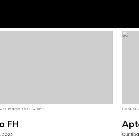
–
–
12 março 2024
18:18
Gabriel
o FH
Apt
a, 2022
Curitiba