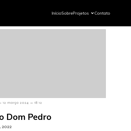
Início
Sobre
Projetos
Contato
–
–
12 março 2024
18:12
o Dom Pedro
, 2022