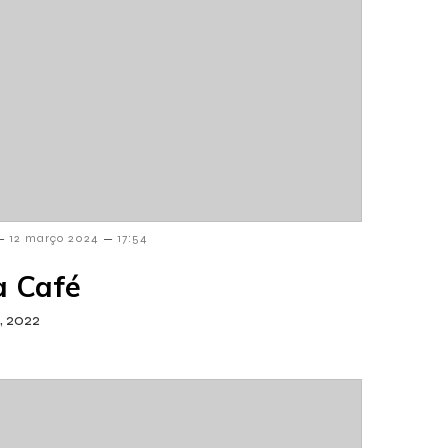
–
–
12 março 2024
17:54
a Café
, 2022