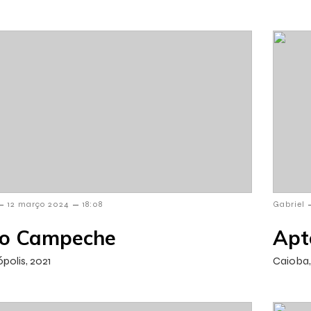
–
–
12 março 2024
18:08
Gabriel
o Campeche
Apt
polis, 2021
Caioba,