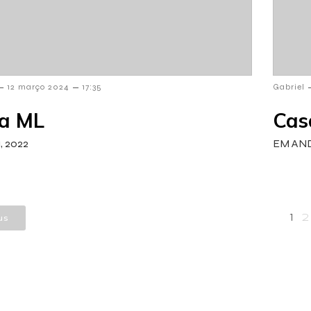
–
–
12 março 2024
17:35
Gabriel
a ML
Cas
a, 2022
EM AND
us
1
2